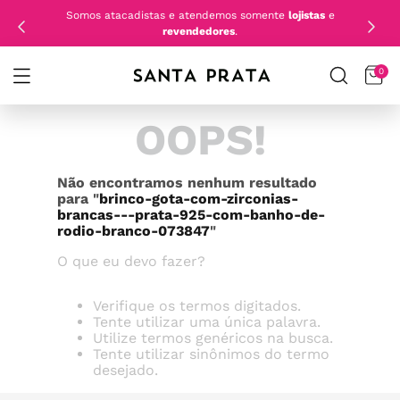
Somos atacadistas e atendemos somente
lojistas
e
revendedores
.
0
OOPS!
Não encontramos nenhum resultado
para "
brinco-gota-com-zirconias-
brancas---prata-925-com-banho-de-
rodio-branco-073847
"
O que eu devo fazer?
Verifique os termos digitados.
Tente utilizar uma única palavra.
Utilize termos genéricos na busca.
Tente utilizar sinônimos do termo
desejado.