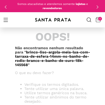
Somos atacadistas e atendemos somente
lojistas
e
revendedores
.
0
OOPS!
Não encontramos nenhum resultado
para "
brinco-liso-argola-meia-lua-com-
tarraxa-de-esfera-14mm-no-banho-de-
rodio-branco-e-banho-de-ouro-18k-
145568
"
O que eu devo fazer?
Verifique os termos digitados.
Tente utilizar uma única palavra.
Utilize termos genéricos na busca.
Tente utilizar sinônimos do termo
desejado.