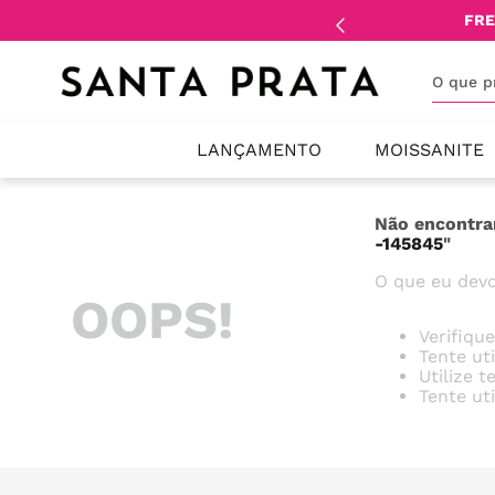
mente
lojistas
e
revendedores
.
FRE
O que 
LANÇAMENTO
MOISSANITE
Não encontra
-145845
"
O que eu devo
OOPS!
Verifiqu
Tente ut
Utilize 
Tente ut