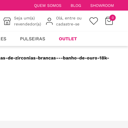
QUEM SOMOS
BLOG
SHOWROOM
Seja um(a)
Olá, entre ou
0
revendedor(a)
cadastre-se
RES
PULSEIRAS
OUTLET
has-de-zirconias-brancas---banho-de-ouro-18k-