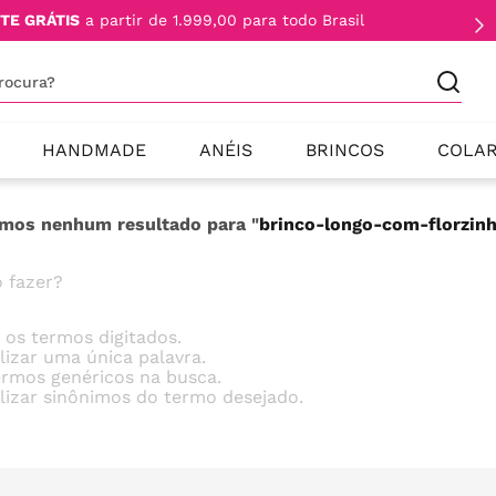
TE GRÁTIS
a partir de 1.999,00 para todo Brasil
procura?
HANDMADE
ANÉIS
BRINCOS
COLA
mos nenhum resultado para "
brinco-longo-com-florzin
 fazer?
e os termos digitados.
ilizar uma única palavra.
termos genéricos na busca.
ilizar sinônimos do termo desejado.