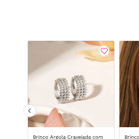
das com
Brinco Argola Cravejada com
Brinc