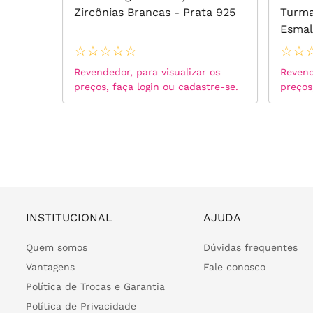
ta 925
Zircônias Brancas - Prata 925
Turma
Esmal
☆
☆
☆
☆
☆
☆
☆
 os
Revendedor, para visualizar os
Revend
tre-se.
preços, faça login ou cadastre-se.
preços
INSTITUCIONAL
AJUDA
Quem somos
Dúvidas frequentes
Vantagens
Fale conosco
Política de Trocas e Garantia
Política de Privacidade