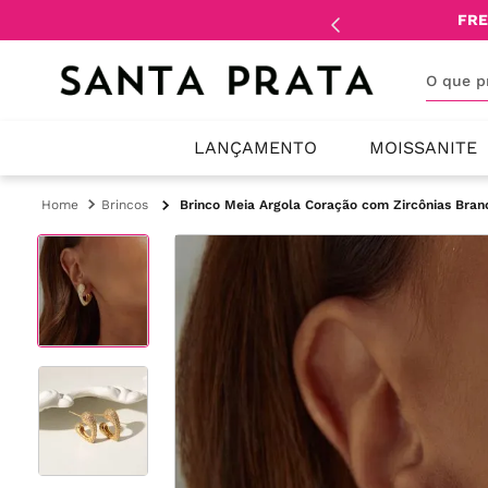
mente
lojistas
e
revendedores
.
FRE
O que 
LANÇAMENTO
MOISSANITE
Brincos
Brinco Meia Argola Coração com Zircônias Bran