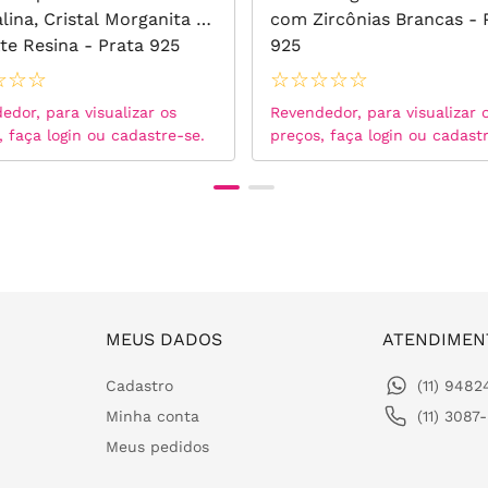
lina, Cristal Morganita e
com Zircônias Brancas - 
te Resina - Prata 925
925
☆
☆
☆
☆
☆
☆
☆
☆
edor, para visualizar os
Revendedor, para visualizar 
, faça login ou cadastre-se.
preços, faça login ou cadast
MEUS DADOS
ATENDIMEN
Cadastro
(11) 948
Minha conta
(11) 3087
Meus pedidos