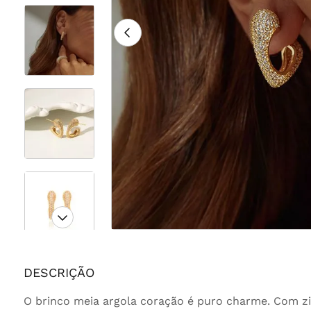
DESCRIÇÃO
O brinco meia argola coração é puro charme. Com zi