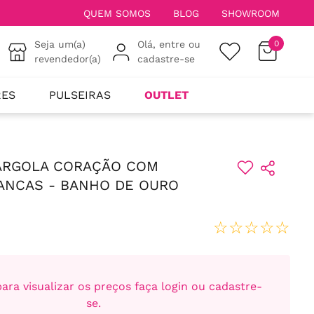
QUEM SOMOS
BLOG
SHOWROOM
Seja um(a)
Olá, entre ou
0
revendedor(a)
cadastre-se
RES
PULSEIRAS
OUTLET
 ARGOLA CORAÇÃO COM
ANCAS - BANHO DE OURO
☆
☆
☆
☆
☆
ara visualizar os preços faça login ou cadastre-
se.