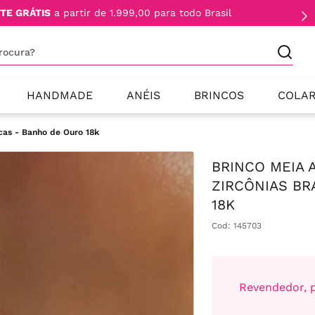
TE GRÁTIS
a partir de 1.999,00 para todo Brasil
procura?
HANDMADE
ANÉIS
BRINCOS
COLA
cas - Banho de Ouro 18k
BRINCO MEIA
ZIRCÔNIAS BR
18K
Cod
:
145703
Revendedor, p