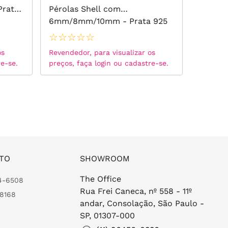
Prata
Pérolas Shell com
e Zircô
6mm/8mm/10mm - Prata 925
Ródio 
☆
☆
☆
☆
☆
☆
☆
☆
os
Revendedor, para visualizar os
Revended
re-se.
preços, faça login ou cadastre-se.
preços, 
TO
SHOWROOM
The Office
24-6508
Rua Frei Caneca, nº 558 - 11º
-8168
andar, Consolação, São Paulo -
SP, 01307-000