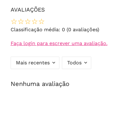
AVALIAÇÕES
☆
☆
☆
☆
☆
Classificação média: 0
(0 avaliações)
Faça login para escrever uma avaliação.
Mais recentes
Todos
Nenhuma avaliação