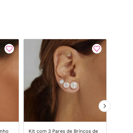
inho
Kit com 3 Pares de Brincos de
Brinco