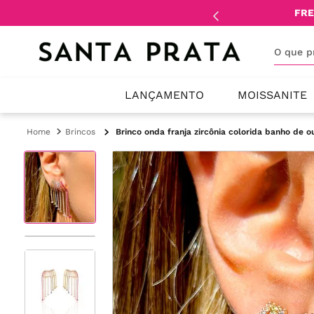
mente
lojistas
e
revendedores
.
FRE
O que 
LANÇAMENTO
MOISSANITE
Brincos
Brinco onda franja zircônia colorida banho de o