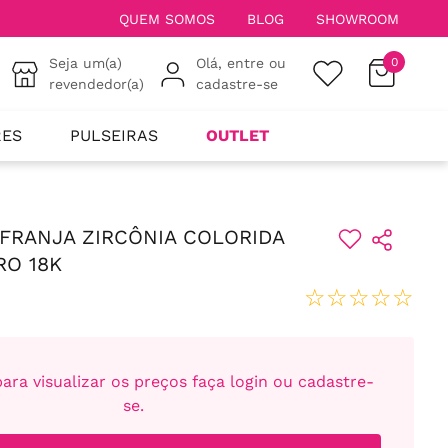
QUEM SOMOS
BLOG
SHOWROOM
Seja um(a)
Olá, entre ou
0
revendedor(a)
cadastre-se
RES
PULSEIRAS
OUTLET
FRANJA ZIRCÔNIA COLORIDA
RO 18K
☆
☆
☆
☆
☆
ara visualizar os preços faça login ou cadastre-
se.