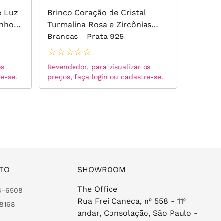
e Luz
Brinco Coração de Cristal
Brinco 
anho
Turmalina Rosa e Zircônias
Branca
Brancas - Prata 925
☆
☆
☆
☆
☆
☆
☆
☆
os
Revendedor, para visualizar os
Revended
re-se.
preços, faça login ou cadastre-se.
preços, 
TO
SHOWROOM
The Office
24-6508
Rua Frei Caneca, nº 558 - 11º
-8168
andar, Consolação, São Paulo -