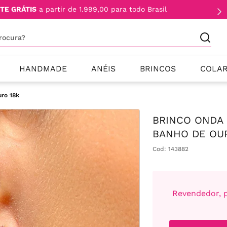
TE GRÁTIS
a partir de 1.999,00 para todo Brasil
procura?
HANDMADE
ANÉIS
BRINCOS
COLA
uro 18k
BRINCO ONDA 
BANHO DE OU
Cod
:
143882
Revendedor, p