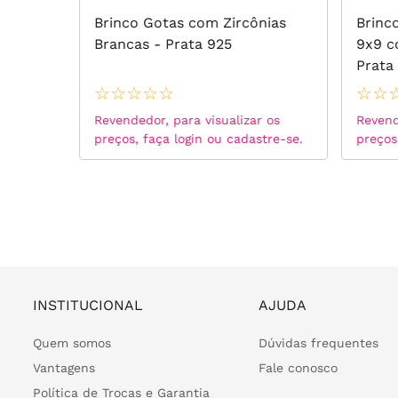
com
Brinco Gotas com Zircônias
Brinc
ta 925
Brancas - Prata 925
9x9 c
Prata
☆
☆
☆
☆
☆
☆
☆
 os
Revendedor, para visualizar os
Revend
tre-se.
preços, faça login ou cadastre-se.
preços
INSTITUCIONAL
AJUDA
Quem somos
Dúvidas frequentes
Vantagens
Fale conosco
Política de Trocas e Garantia