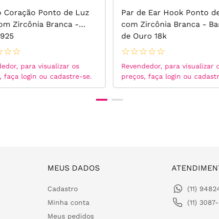
o Coração Ponto de Luz
Par de Ear Hook Ponto d
om Zircônia Branca -
com Zircônia Branca - B
 925
de Ouro 18k
☆
☆
☆
☆
☆
☆
☆
☆
edor, para visualizar os
Revendedor, para visualizar 
, faça login ou cadastre-se.
preços, faça login ou cadast
MEUS DADOS
ATENDIMEN
Cadastro
(11) 948
Minha conta
(11) 3087
Meus pedidos