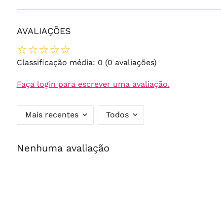
AVALIAÇÕES
☆
☆
☆
☆
☆
Classificação média: 0
(0 avaliações)
Faça login para escrever uma avaliação.
Mais recentes
Todos
Nenhuma avaliação