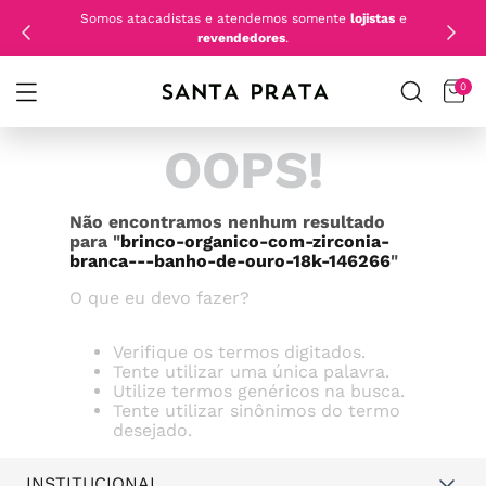
Somos atacadistas e atendemos somente
lojistas
e
revendedores
.
0
OOPS!
Não encontramos nenhum resultado
para "
brinco-organico-com-zirconia-
branca---banho-de-ouro-18k-146266
"
O que eu devo fazer?
Verifique os termos digitados.
Tente utilizar uma única palavra.
Utilize termos genéricos na busca.
Tente utilizar sinônimos do termo
desejado.
INSTITUCIONAL