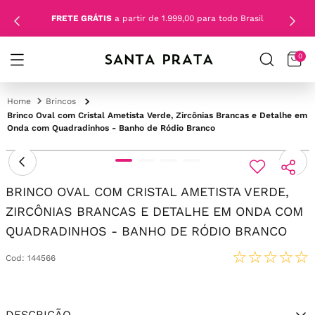
FRETE GRÁTIS
a partir de 1.999,00 para todo Brasil
0
Brincos
Brinco Oval com Cristal Ametista Verde, Zircônias Brancas e Detalhe em
Onda com Quadradinhos - Banho de Ródio Branco
BRINCO OVAL COM CRISTAL AMETISTA VERDE,
ZIRCÔNIAS BRANCAS E DETALHE EM ONDA COM
QUADRADINHOS - BANHO DE RÓDIO BRANCO
☆
☆
☆
☆
☆
Cod
:
144566
DESCRIÇÃO