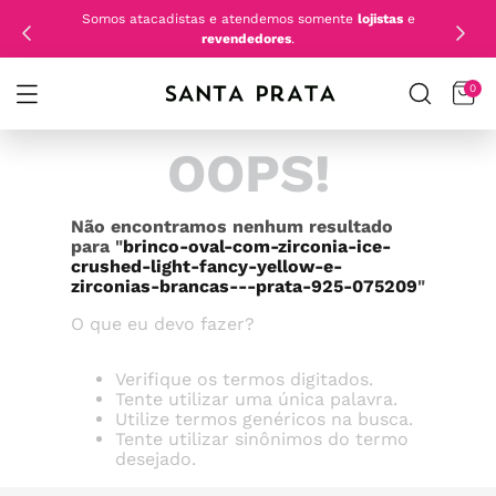
Somos atacadistas e atendemos somente
lojistas
e
revendedores
.
0
OOPS!
Não encontramos nenhum resultado
para "
brinco-oval-com-zirconia-ice-
crushed-light-fancy-yellow-e-
zirconias-brancas---prata-925-075209
"
O que eu devo fazer?
Verifique os termos digitados.
Tente utilizar uma única palavra.
Utilize termos genéricos na busca.
Tente utilizar sinônimos do termo
desejado.