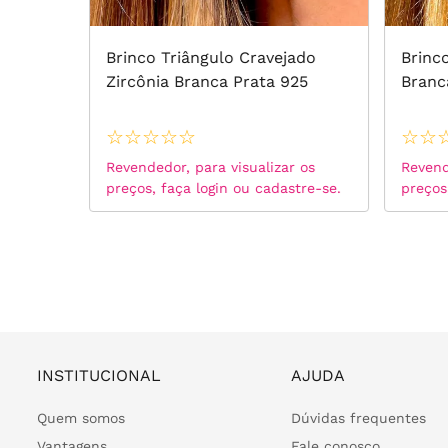
istal
Brinco Triângulo Cravejado
Brinc
25
Zircônia Branca Prata 925
Branc
☆
☆
☆
☆
☆
☆
☆
 os
Revendedor, para visualizar os
Revend
tre-se.
preços, faça login ou cadastre-se.
preços
INSTITUCIONAL
AJUDA
Quem somos
Dúvidas frequentes
Vantagens
Fale conosco