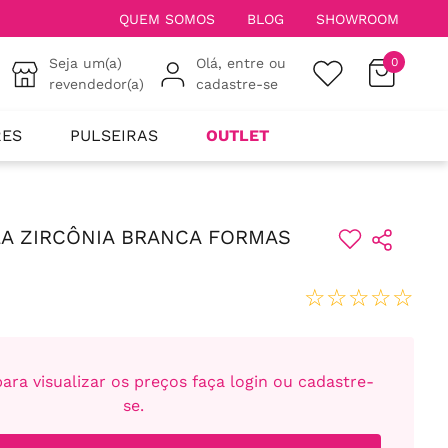
QUEM SOMOS
BLOG
SHOWROOM
Seja um(a)
Olá, entre ou
0
revendedor(a)
cadastre-se
RES
PULSEIRAS
OUTLET
A ZIRCÔNIA BRANCA FORMAS
☆
☆
☆
☆
☆
ara visualizar os preços faça login ou cadastre-
se.