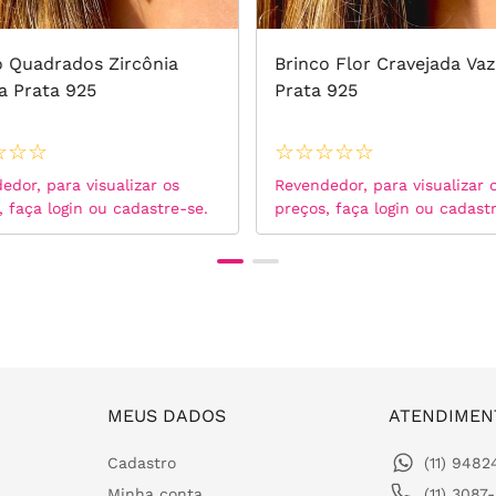
o Quadrados Zircônia
Brinco Flor Cravejada Va
a Prata 925
Prata 925
☆
☆
☆
☆
☆
☆
☆
☆
edor, para visualizar os
Revendedor, para visualizar 
, faça login ou cadastre-se.
preços, faça login ou cadast
MEUS DADOS
ATENDIMEN
Cadastro
(11) 948
Minha conta
(11) 3087