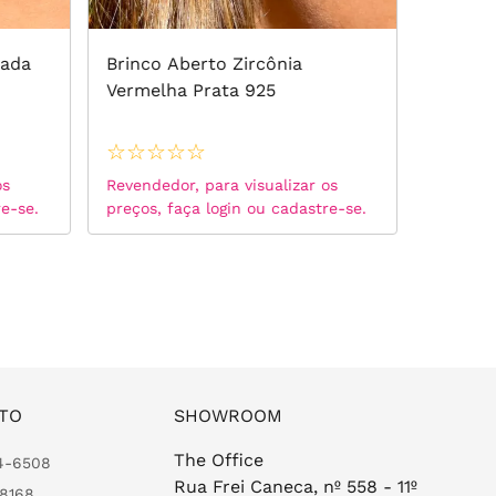
zada
Brinco Aberto Zircônia
Brinco
Vermelha Prata 925
Colorid
☆
☆
☆
☆
☆
☆
☆
☆
os
Revendedor, para visualizar os
Revended
re-se.
preços, faça login ou cadastre-se.
preços, 
TO
SHOWROOM
The Office
24-6508
Rua Frei Caneca, nº 558 - 11º
-8168