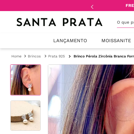
mente
lojistas
e
revendedores
.
FRE
O que 
LANÇAMENTO
MOISSANITE
Brincos
Prata 925
Brinco Pérola Zircônia Branca For