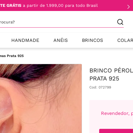
TE GRÁTIS
a partir de 1.999,00 para todo Brasil
procura?
HANDMADE
ANÉIS
BRINCOS
COLA
mas Prata 925
BRINCO PÉROL
PRATA 925
Cod
:
072799
Revendedor, p