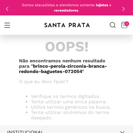
Somos atacadistas e atendemos somente
lojistas
e
revendedores
.
0
OOPS!
Não encontramos nenhum resultado
para "
brinco-perola-zirconia-branca-
redondo-baguetes-072054
"
O que eu devo fazer?
Verifique os termos digitados.
Tente utilizar uma única palavra.
Utilize termos genéricos na busca.
Tente utilizar sinônimos do termo
desejado.
INSTITUCIONAL