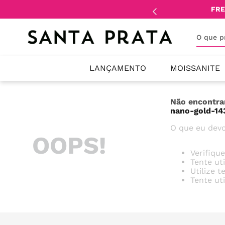
mente
lojistas
e
revendedores
.
FRE
O que 
LANÇAMENTO
MOISSANITE
Não encontra
nano-gold-14
O que eu devo
OOPS!
Verifiqu
Tente ut
Utilize 
Tente ut