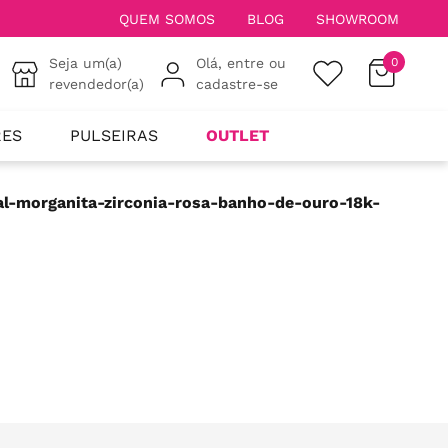
QUEM SOMOS
BLOG
SHOWROOM
Seja um(a)
Olá, entre ou
0
revendedor(a)
cadastre-se
RES
PULSEIRAS
OUTLET
al-morganita-zirconia-rosa-banho-de-ouro-18k-