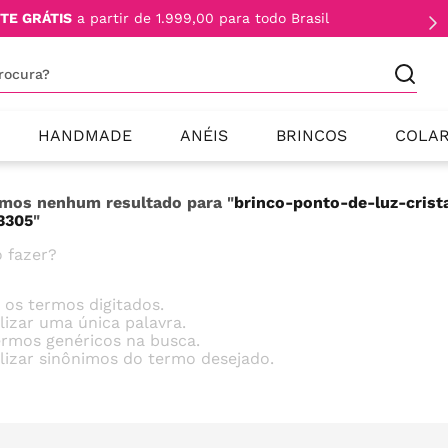
TE GRÁTIS
a partir de 1.999,00 para todo Brasil
procura?
HANDMADE
ANÉIS
BRINCOS
COLA
mos nenhum resultado para "
brinco-ponto-de-luz-crist
3305
"
 fazer?
e os termos digitados.
ilizar uma única palavra.
termos genéricos na busca.
ilizar sinônimos do termo desejado.