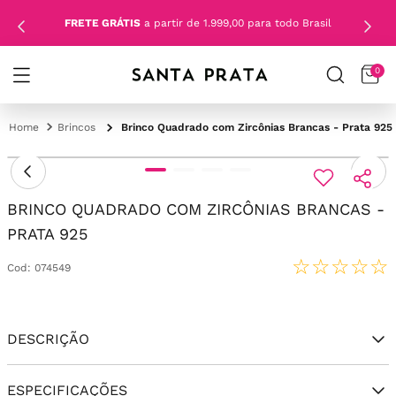
FRETE GRÁTIS
a partir de 1.999,00 para todo Brasil
0
Brincos
Brinco Quadrado com Zircônias Brancas - Prata 925
BRINCO QUADRADO COM ZIRCÔNIAS BRANCAS -
PRATA 925
☆
☆
☆
☆
☆
Cod
:
074549
DESCRIÇÃO
ESPECIFICAÇÕES