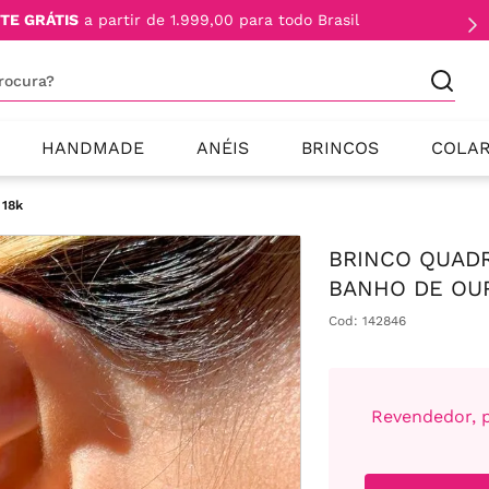
TE GRÁTIS
a partir de 1.999,00 para todo Brasil
procura?
HANDMADE
ANÉIS
BRINCOS
COLA
 18k
BRINCO QUAD
BANHO DE OU
Cod
:
142846
Revendedor, p