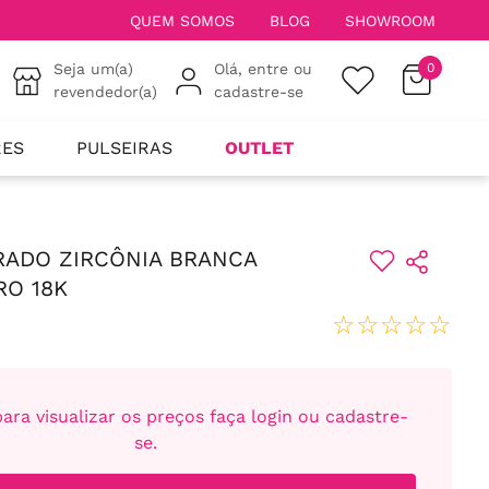
QUEM SOMOS
BLOG
SHOWROOM
Seja um(a)
Olá, entre ou
0
revendedor(a)
cadastre-se
RES
PULSEIRAS
OUTLET
RADO ZIRCÔNIA BRANCA
RO 18K
☆
☆
☆
☆
☆
ara visualizar os preços faça login ou cadastre-
se.