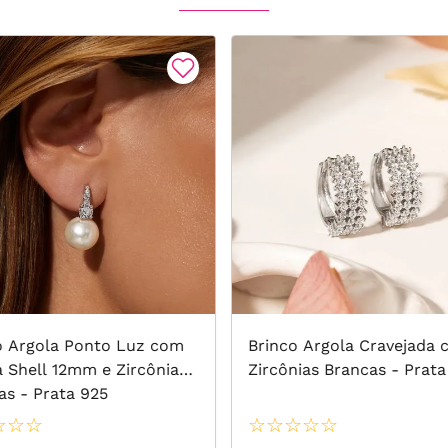
o Argola Ponto Luz com
Brinco Argola Cravejada
a Shell 12mm e Zircônias
Zircônias Brancas - Prata
as - Prata 925
☆
☆
☆
☆
☆
☆
☆
☆