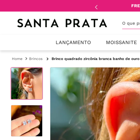
mente
lojistas
e
revendedores
.
FRE
O que 
LANÇAMENTO
MOISSANITE
Brincos
Brinco quadrado zircônia branca banho de ouro