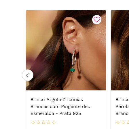
meralda
Brinco Argola Zircônias
Brinc
anho de
Brancas com Pingente de
Pérol
Esmeralda - Prata 925
Branc
☆
☆
☆
☆
☆
☆
☆