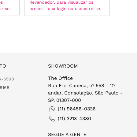
os
Revendedor, para visualizar os
Revended
re-se.
preços, faça login ou cadastre-se.
preços, 
TO
SHOWROOM
The Office
24-6508
Rua Frei Caneca, nº 558 - 11º
-8168
andar, Consolação, São Paulo -
SP, 01307-000
(11) 96456-0336
(11) 3213-4380
SEGUE A GENTE