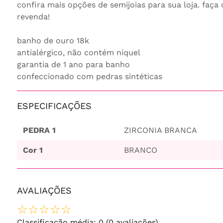
confira mais opções de semijoias para sua loja. faça
revenda!
banho de ouro 18k
antialérgico, não contém níquel
garantia de 1 ano para banho
confeccionado com pedras sintéticas
ESPECIFICAÇÕES
PEDRA 1
ZIRCONIA BRANCA
Cor 1
BRANCO
AVALIAÇÕES
☆
☆
☆
☆
☆
Classificação média: 0
(0 avaliações)