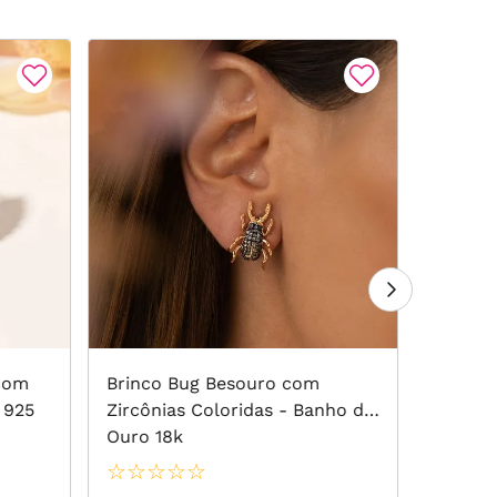
 com
Brinco Bug Besouro com
Brinco
 925
Zircônias Coloridas - Banho de
Zircôni
Ouro 18k
Rodoli
☆
☆
☆
☆
☆
☆
☆
☆