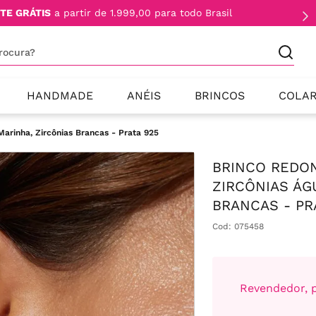
TE GRÁTIS
a partir de 1.999,00 para todo Brasil
procura?
HANDMADE
ANÉIS
BRINCOS
COLA
arinha, Zircônias Brancas - Prata 925
BRINCO REDO
ZIRCÔNIAS ÁG
BRANCAS - PR
Cod
:
075458
Revendedor, p