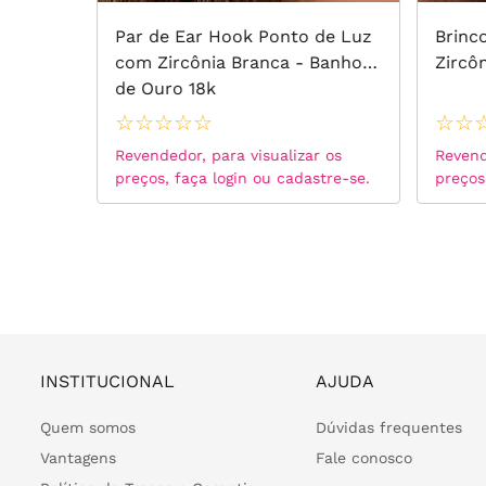
es com
Par de Ear Hook Ponto de Luz
Brinc
ta 925
com Zircônia Branca - Banho
Zircô
de Ouro 18k
☆
☆
☆
☆
☆
☆
☆
 os
Revendedor, para visualizar os
Revend
tre-se.
preços, faça login ou cadastre-se.
preços
INSTITUCIONAL
AJUDA
Quem somos
Dúvidas frequentes
Vantagens
Fale conosco