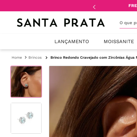
mente
lojistas
e
revendedores
.
FRE
O que 
LANÇAMENTO
MOISSANITE
Brincos
Brinco Redondo Cravejado com Zircônias Água M