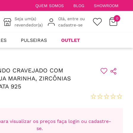
QUEM SOMOS
BLOG
SHOWROOM
Seja um(a)
Olá, entre ou
0
revendedor(a)
cadastre-se
RES
PULSEIRAS
OUTLET
NDO CRAVEJADO COM
UA MARINHA, ZIRCÔNIAS
ATA 925
☆
☆
☆
☆
☆
ara visualizar os preços faça login ou cadastre-
se.