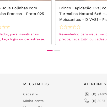
o Jolie Bolinhas com
Brinco Lapidação Oval c
nias Brancas - Prata 925
Turmalina Natural 6x8 e
Moissanites - D VVS1 - Pr
925
☆
☆
☆
☆
☆
☆
☆
☆
edor, para visualizar os
Revendedor, para visualizar 
, faça login ou cadastre-se.
preços, faça login ou cadast
MEUS DADOS
ATENDIMEN
Cadastro
(11) 948
Minha conta
(11) 3087