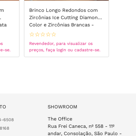
om
Brinco Longo Redondos com
Brinco
Zircônias Ice Cutting Diamond
Zircôni
ata
Color e Zircônias Brancas -
Prata 925
☆
☆
☆
☆
☆
☆
☆
☆
os
Revendedor, para visualizar os
Revended
re-se.
preços, faça login ou cadastre-se.
preços, 
TO
SHOWROOM
The Office
24-6508
Rua Frei Caneca, nº 558 - 11º
-8168
andar, Consolação, São Paulo -