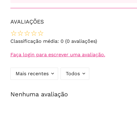
AVALIAÇÕES
☆
☆
☆
☆
☆
Classificação média: 0
(0 avaliações)
Faça login para escrever uma avaliação.
Mais recentes
Todos
Nenhuma avaliação