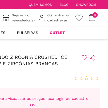
QUEM SOMOS
BLOG
SHOWROOM
Seja um(a)
Olá, entre ou
0
revendedor(a)
cadastre-se
RES
PULSEIRAS
OUTLET
DO ZIRCÔNIA CRUSHED ICE
 E ZIRCÔNIAS BRANCAS -
☆
☆
☆
☆
☆
ara visualizar os preços faça login ou cadastre-
se.