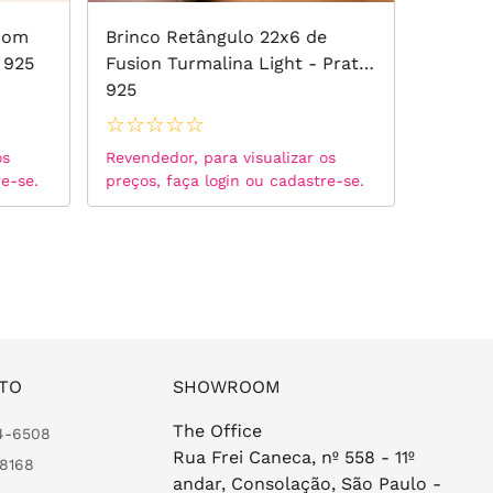
 com
Brinco Retângulo 22x6 de
Brinco
 925
Fusion Turmalina Light - Prata
Turmali
925
Esmalt
☆
☆
☆
☆
☆
☆
☆
☆
os
Revendedor, para visualizar os
Revended
re-se.
preços, faça login ou cadastre-se.
preços, 
TO
SHOWROOM
The Office
24-6508
Rua Frei Caneca, nº 558 - 11º
-8168
andar, Consolação, São Paulo -