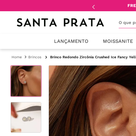
mente
lojistas
e
revendedores
.
FRE
O que 
LANÇAMENTO
MOISSANITE
Brincos
Brinco Redondo Zircônia Crushed Ice Fancy Yell