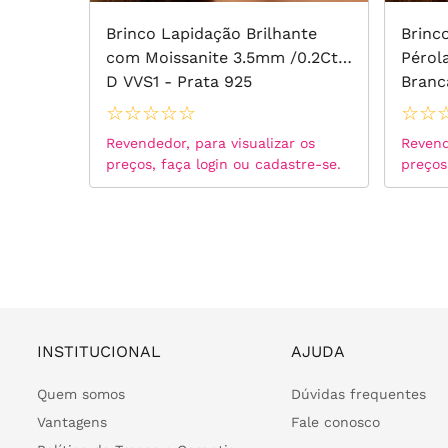
0mm
Brinco Lapidação Brilhante
Brinc
Banho
com Moissanite 3.5mm /0.2Ct -
Pérol
D VVS1 - Prata 925
Branc
☆
☆
☆
☆
☆
☆
☆
 os
Revendedor, para visualizar os
Revend
tre-se.
preços, faça login ou cadastre-se.
preços
INSTITUCIONAL
AJUDA
Quem somos
Dúvidas frequentes
Vantagens
Fale conosco