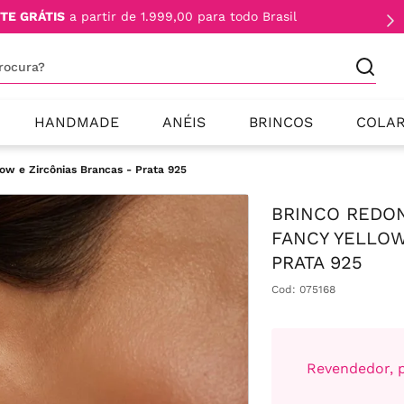
TE GRÁTIS
a partir de 1.999,00 para todo Brasil
procura?
HANDMADE
ANÉIS
BRINCOS
COLA
ow e Zircônias Brancas - Prata 925
BRINCO REDON
FANCY YELLOW
PRATA 925
Cod
:
075168
Revendedor, p