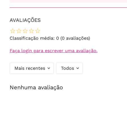
AVALIAÇÕES
☆
☆
☆
☆
☆
Classificação média: 0
(0 avaliações)
Faça login para escrever uma avaliação.
Mais recentes
Todos
Nenhuma avaliação