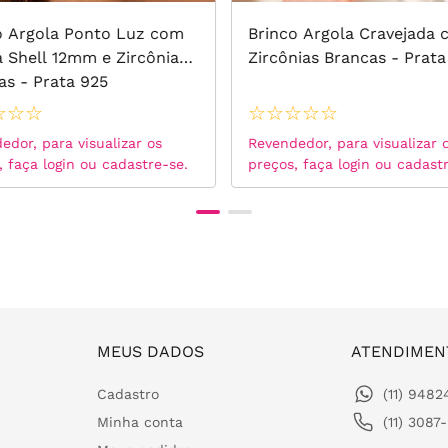
o Argola Ponto Luz com
Brinco Argola Cravejada
a Shell 12mm e Zircônias
Zircônias Brancas - Prata
as - Prata 925
☆
☆
☆
☆
☆
☆
☆
☆
edor, para visualizar os
Revendedor, para visualizar 
, faça login ou cadastre-se.
preços, faça login ou cadast
MEUS DADOS
ATENDIMEN
Cadastro
(11) 948
Minha conta
(11) 3087