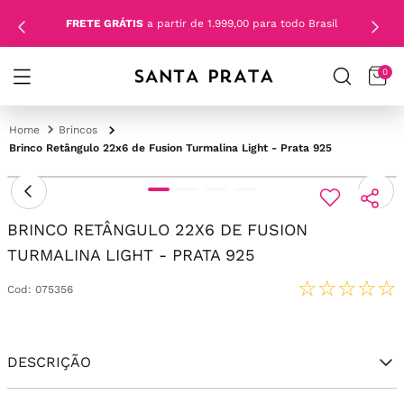
FRETE GRÁTIS
a partir de 1.999,00 para todo Brasil
0
Brincos
Brinco Retângulo 22x6 de Fusion Turmalina Light - Prata 925
BRINCO RETÂNGULO 22X6 DE FUSION
TURMALINA LIGHT - PRATA 925
☆
☆
☆
☆
☆
Cod
:
075356
DESCRIÇÃO