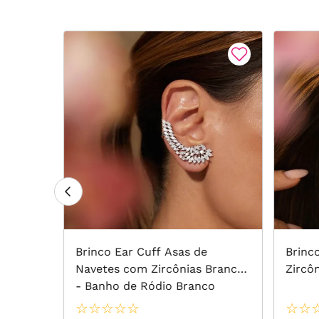
ino
Brinco Ear Cuff Asas de
Brinc
Navetes com Zircônias Brancas
Zircô
- Banho de Ródio Branco
☆
☆
☆
☆
☆
☆
☆