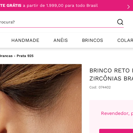
TE GRÁTIS
a partir de 1.999,00 para todo Brasil
procura?
HANDMADE
ANÉIS
BRINCOS
COLA
Brancas - Prata 925
BRINCO RETO 
ZIRCÔNIAS BR
Cod
:
074402
Revendedor, p