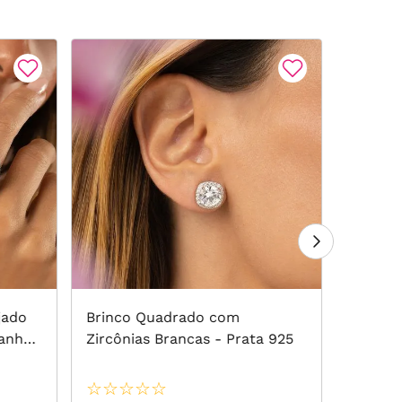
jado
Brinco Quadrado com
Brinco
Banho
Zircônias Brancas - Prata 925
com Fu
Zircôni
☆
☆
☆
☆
☆
☆
☆
☆