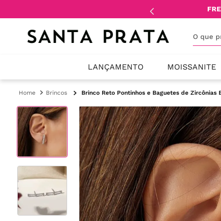
mente
lojistas
e
revendedores
.
FRE
O que 
LANÇAMENTO
MOISSANITE
Brincos
Brinco Reto Pontinhos e Baguetes de Zircônias 