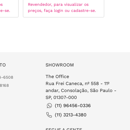
os
Revendedor, para visualizar os
Revended
re-se.
preços, faça login ou cadastre-se.
preços, 
TO
SHOWROOM
The Office
24-6508
Rua Frei Caneca, nº 558 - 11º
-8168
andar, Consolação, São Paulo -
SP, 01307-000
(11) 96456-0336
(11) 3213-4380
SEGUE A GENTE