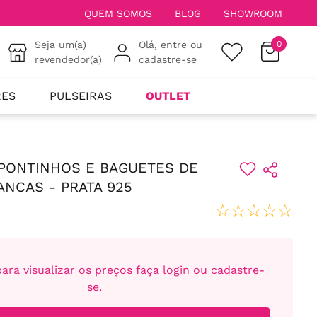
QUEM SOMOS
BLOG
SHOWROOM
Seja um(a)
Olá, entre ou
0
revendedor(a)
cadastre-se
RES
PULSEIRAS
OUTLET
PONTINHOS E BAGUETES DE
ANCAS - PRATA 925
☆
☆
☆
☆
☆
ara visualizar os preços faça login ou cadastre-
se.