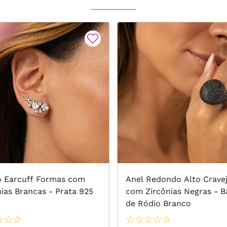
o Earcuff Formas com
Anel Redondo Alto Crave
nias Brancas - Prata 925
com Zircônias Negras - 
de Ródio Branco
☆
☆
☆
☆
☆
☆
☆
☆