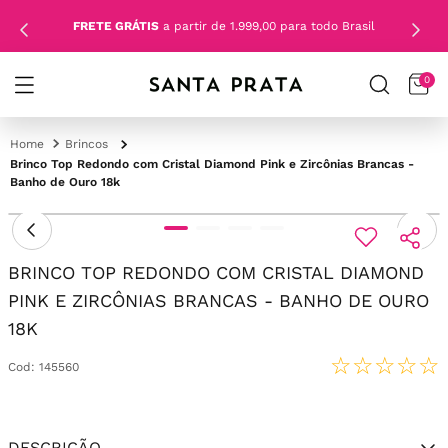
FRETE GRÁTIS
a partir de 1.999,00 para todo Brasil
0
Brincos
Brinco Top Redondo com Cristal Diamond Pink e Zircônias Brancas -
Banho de Ouro 18k
BRINCO TOP REDONDO COM CRISTAL DIAMOND
PINK E ZIRCÔNIAS BRANCAS - BANHO DE OURO
18K
☆
☆
☆
☆
☆
Cod
:
145560
DESCRIÇÃO