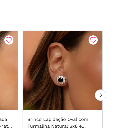
lada
Brinco Lapidação Oval com
Brinco 
Prata
Turmalina Natural 6x8 e
Redond