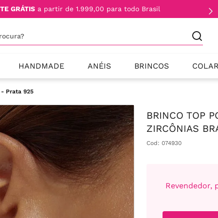
TE GRÁTIS
a partir de 1.999,00 para todo Brasil
procura?
HANDMADE
ANÉIS
BRINCOS
COLA
 - Prata 925
BRINCO TOP P
ZIRCÔNIAS BR
Cod
:
074930
Revendedor, p