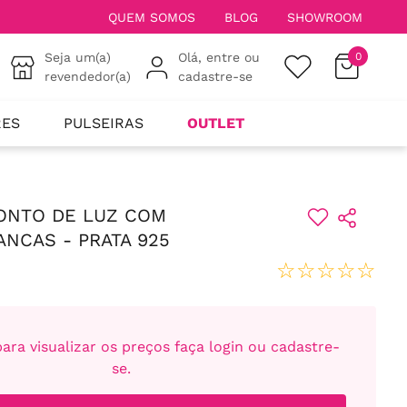
QUEM SOMOS
BLOG
SHOWROOM
Seja um(a)
Olá, entre ou
0
revendedor(a)
cadastre-se
RES
PULSEIRAS
OUTLET
ONTO DE LUZ COM
ANCAS - PRATA 925
☆
☆
☆
☆
☆
ara visualizar os preços faça login ou cadastre-
se.