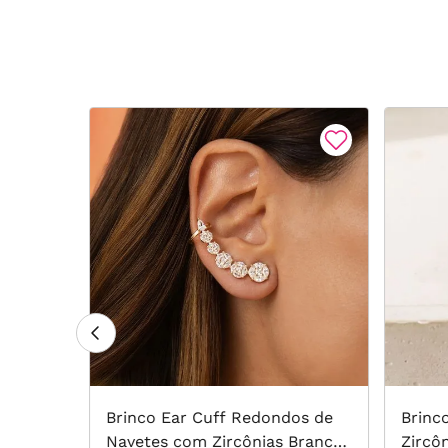
e
Brinco Ear Cuff Redondos de
Brinc
rancas
Navetes com Zircônias Brancas
Zircô