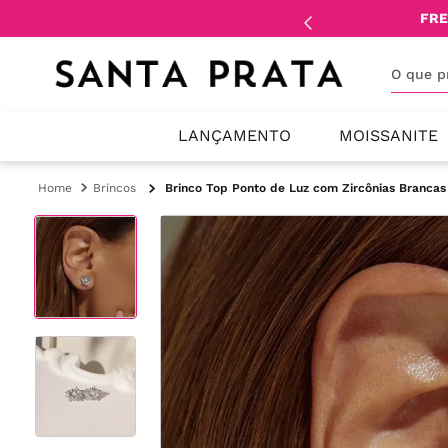
mente
lojistas
e
revendedores
.
FRE
O que 
LANÇAMENTO
MOISSANITE
Brincos
Brinco Top Ponto de Luz com Zircônias Brancas