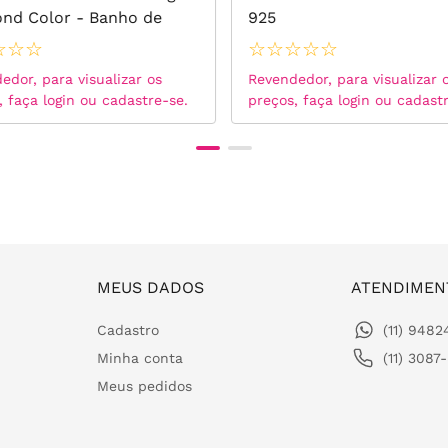
nd Color - Banho de
925
18k
☆
☆
☆
☆
☆
☆
☆
☆
edor, para visualizar os
Revendedor, para visualizar 
, faça login ou cadastre-se.
preços, faça login ou cadast
MEUS DADOS
ATENDIMEN
Cadastro
(11) 948
Minha conta
(11) 3087
Meus pedidos