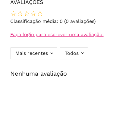
AVALIAÇÕES
☆
☆
☆
☆
☆
Classificação média: 0
(0 avaliações)
Faça login para escrever uma avaliação.
Mais recentes
Todos
Nenhuma avaliação