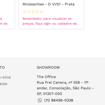
Moissanites - D VVS1 - Prata
Branca
925
☆
☆
☆
☆
☆
☆
☆
☆
os
Revendedor, para visualizar os
Revended
re-se.
preços, faça login ou cadastre-se.
preços, 
TO
SHOWROOM
The Office
24-6508
Rua Frei Caneca, nº 558 - 11º
-8168
andar, Consolação, São Paulo -
SP, 01307-000
(11) 96456-0336