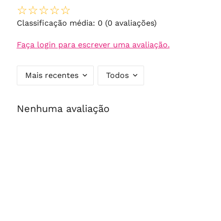
☆
☆
☆
☆
☆
Classificação média: 0
(0 avaliações)
Faça login para escrever uma avaliação.
Mais recentes
Todos
Nenhuma avaliação