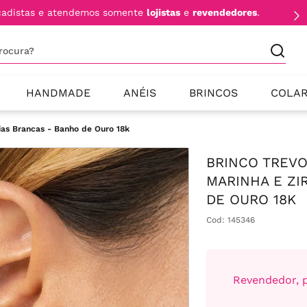
cadistas e atendemos somente
lojistas
e
revendedores
.
procura?
HANDMADE
ANÉIS
BRINCOS
COLA
ias Brancas - Banho de Ouro 18k
BRINCO TREVO
MARINHA E ZI
DE OURO 18K
Cod
:
145346
Revendedor, p