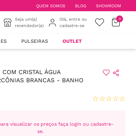
FRETE GRÁTIS
a partir de 1.999,00 para to
QUEM SOMOS
BLOG
SHOWROOM
Seja um(a)
Olá, entre ou
0
revendedor(a)
cadastre-se
RES
PULSEIRAS
OUTLET
 COM CRISTAL ÁGUA
RCÔNIAS BRANCAS - BANHO
☆
☆
☆
☆
☆
ara visualizar os preços faça login ou cadastre-
se.