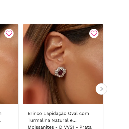
m
Brinco Lapidação Oval com
Brinco
Turmalina Natural e
Turmal
Moissanites - D VVS1 - Prata
Moissan