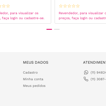
☆
☆
☆
☆
☆
☆
☆
☆
edor, para visualizar os
Revendedor, para visualizar 
, faça login ou cadastre-se.
preços, faça login ou cadast
MEUS DADOS
ATENDIMEN
Cadastro
(11) 948
Minha conta
(11) 3087
Meus pedidos