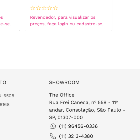
925
925
☆
☆
☆
☆
☆
☆
☆
☆
os
Revendedor, para visualizar os
Revended
re-se.
preços, faça login ou cadastre-se.
preços, 
TO
SHOWROOM
The Office
24-6508
Rua Frei Caneca, nº 558 - 11º
-8168
andar, Consolação, São Paulo -
SP, 01307-000
(11) 96456-0336
(11) 3213-4380