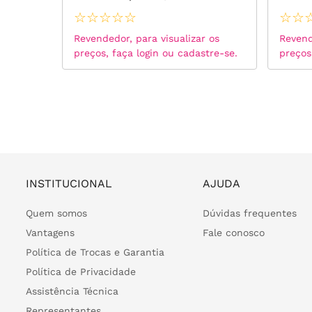
D VVS1 - Prata 925
☆
☆
☆
☆
☆
☆
☆
 os
Revendedor, para visualizar os
Revend
tre-se.
preços, faça login ou cadastre-se.
preços
INSTITUCIONAL
AJUDA
Quem somos
Dúvidas frequentes
Vantagens
Fale conosco
Política de Trocas e Garantia
Política de Privacidade
Assistência Técnica
Representantes