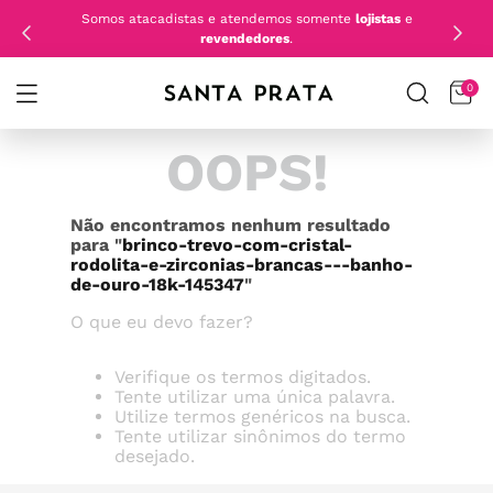
Somos atacadistas e atendemos somente
lojistas
e
revendedores
.
0
OOPS!
Não encontramos nenhum resultado
para "
brinco-trevo-com-cristal-
rodolita-e-zirconias-brancas---banho-
de-ouro-18k-145347
"
O que eu devo fazer?
Verifique os termos digitados.
Tente utilizar uma única palavra.
Utilize termos genéricos na busca.
Tente utilizar sinônimos do termo
desejado.