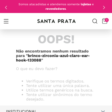
Somos atacadistas e atendemos somente
lojistas
e
revendedores
.
0
OOPS!
Não encontramos nenhum resultado
para "
brinco-zirconia-azul-claro-ear-
hook-133088
"
O que eu devo fazer?
Verifique os termos digitados.
Tente utilizar uma única palavra.
Utilize termos genéricos na busca.
Tente utilizar sinônimos do termo
desejado.
INSTITUCIONAL