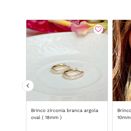
o com 7
Brinco zirconia branca argola
Brinco
ancas -
oval ( 18mm )
10mm