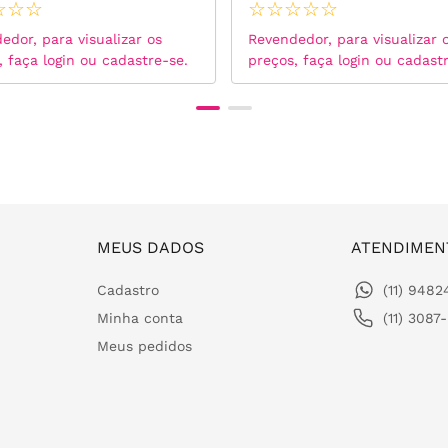
☆
☆
☆
☆
☆
☆
☆
☆
edor, para visualizar os
Revendedor, para visualizar 
, faça login ou cadastre-se.
preços, faça login ou cadast
MEUS DADOS
ATENDIMEN
Cadastro
(11) 948
Minha conta
(11) 3087
Meus pedidos