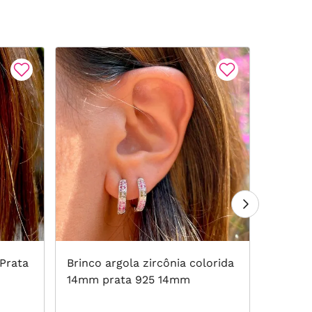
Prata
Brinco argola zircônia colorida
Brinco 
14mm prata 925 14mm
media p