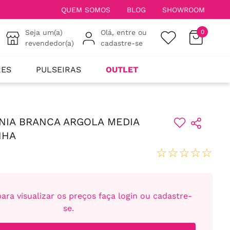
QUEM SOMOS
BLOG
SHOWROOM
Seja um(a)
Olá, entre ou
0
revendedor(a)
cadastre-se
RES
PULSEIRAS
OUTLET
NIA BRANCA ARGOLA MEDIA
NHA
☆
☆
☆
☆
☆
ara visualizar os preços faça login ou cadastre-
se.