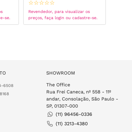
☆
☆
☆
☆
☆
☆
☆
☆
os
Revendedor, para visualizar os
Revended
re-se.
preços, faça login ou cadastre-se.
preços, 
TO
SHOWROOM
The Office
24-6508
Rua Frei Caneca, nº 558 - 11º
-8168
andar, Consolação, São Paulo -
SP, 01307-000
(11) 96456-0336
(11) 3213-4380