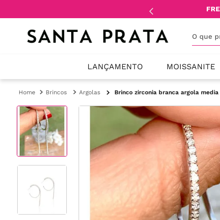
mente
lojistas
e
revendedores
.
FRE
O que 
LANÇAMENTO
MOISSANITE
Brincos
Argolas
Brinco zirconia branca argola media 