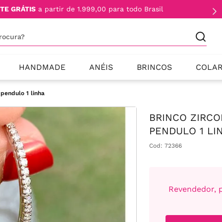
TE GRÁTIS
a partir de 1.999,00 para todo Brasil
procura?
HANDMADE
ANÉIS
BRINCOS
COLA
pendulo 1 linha
BRINCO ZIRCO
PENDULO 1 LI
Cod
:
72366
Revendedor, p