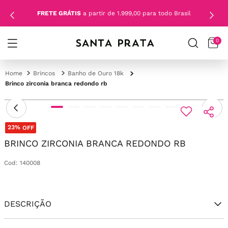
FRETE GRÁTIS
a partir de 1.999,00 para todo Brasil
0
Brincos
Banho de Ouro 18k
Brinco zirconia branca redondo rb
23%
OFF
BRINCO ZIRCONIA BRANCA REDONDO RB
Cod
:
140008
DESCRIÇÃO