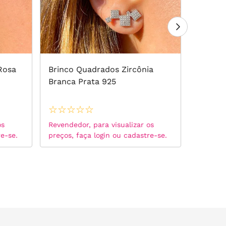
 Rosa
Brinco Quadrados Zircônia
Brinco
Branca Prata 925
Colorid
☆
☆
☆
☆
☆
☆
☆
☆
os
Revendedor, para visualizar os
Revended
re-se.
preços, faça login ou cadastre-se.
preços, 