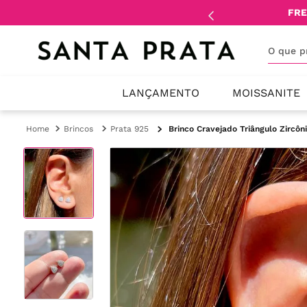
mente
lojistas
e
revendedores
.
FRE
O que 
LANÇAMENTO
MOISSANITE
Brincos
Prata 925
Brinco Cravejado Triângulo Zircôn