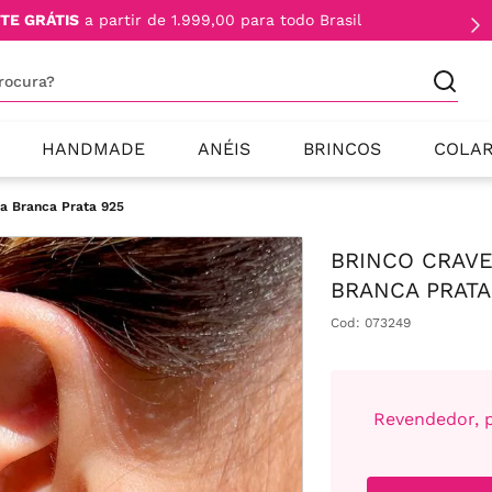
TE GRÁTIS
a partir de 1.999,00 para todo Brasil
procura?
HANDMADE
ANÉIS
BRINCOS
COLA
ia Branca Prata 925
BRINCO CRAVE
BRANCA PRATA
Cod
:
073249
Revendedor, p