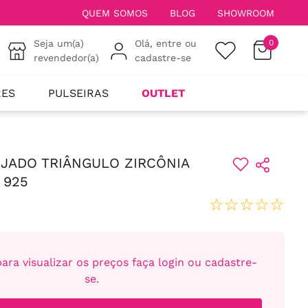
QUEM SOMOS
BLOG
SHOWROOM
Seja um(a)
Olá, entre ou
0
revendedor(a)
cadastre-se
RES
PULSEIRAS
OUTLET
JADO TRIÂNGULO ZIRCÔNIA
 925
☆
☆
☆
☆
☆
ara visualizar os preços faça login ou cadastre-
se.