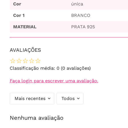
Cor
única
Cor 1
BRANCO
MATERIAL
PRATA 925
AVALIAÇÕES
☆
☆
☆
☆
☆
Classificação média: 0
(0 avaliações)
Faça login para escrever uma avaliação.
Mais recentes
Todos
Nenhuma avaliação