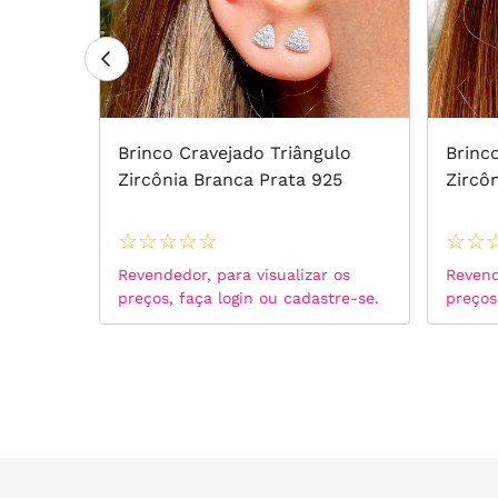
Branca
Brinco Cravejado Triângulo
Brinc
Zircônia Branca Prata 925
Zircô
☆
☆
☆
☆
☆
☆
☆
 os
Revendedor, para visualizar os
Revend
tre-se.
preços, faça login ou cadastre-se.
preços