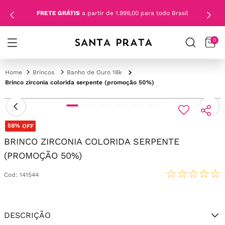
FRETE GRÁTIS
a partir de 1.999,00 para todo Brasil
0
Brincos
Banho de Ouro 18k
Brinco zirconia colorida serpente (promoção 50%)
58%
OFF
BRINCO ZIRCONIA COLORIDA SERPENTE
(PROMOÇÃO 50%)
☆
☆
☆
☆
☆
Cod
:
141544
DESCRIÇÃO