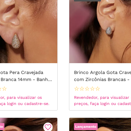
Lisos
Banho de Ródio Negro
Versáteis
Ear Hook
Pérolas
Ear Jacket
Ear Cuff
ota Pera Cravejada
Brinco Argola Gota Crav
a Branca 14mm - Banho
com Zircônias Brancas -
Ear Bling
 18k
de Ouro 18k
☆
☆
☆
☆
☆
☆
☆
Banho de Ródio Branco
r, para visualizar os
Revendedor, para visualizar
aça login ou cadastre-se.
preços, faça login ou cadast
Argolas
to
Lançamento