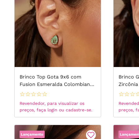
Brinco Top Gota 9x6 com
Brinco G
Fusion Esmeralda Colombiana
Zircôni
- Banho de Ouro 18k
de Ouro
☆
☆
☆
☆
☆
☆
☆
☆
Revendedor, para visualizar os
Revendedo
preços, faça login ou cadastre-se.
preços, f
Lançamento
Lançamen