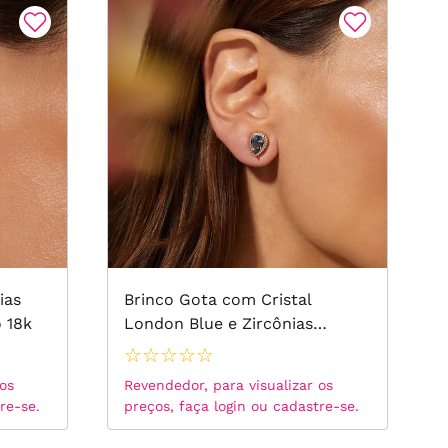
ias
Brinco Gota com Cristal
 18k
London Blue e Zircônias
Brancas - Banho de Ouro 18k
☆
☆
☆
☆
☆
 os
Revendedor, para visualizar os
re-se.
preços, faça login ou cadastre-se.