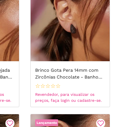
ejada
Brinco Gota Pera 14mm com
 Banho
Zircônias Chocolate - Banho
de Ouro 18k
☆
☆
☆
☆
☆
 os
Revendedor, para visualizar os
re-se.
preços, faça login ou cadastre-se.
Lançamento