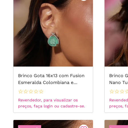
Brinco Gota 16x13 com Fusion
Brinco 
Esmeralda Colombiana e
Nano Tu
Zircônias Brancas - Prata 925
Ouro 18
☆
☆
☆
☆
☆
☆
☆
☆
Revendedor, para visualizar os
Revendedo
preços, faça login ou cadastre-se.
preços, f