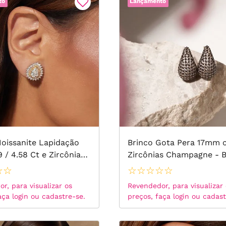
to
Lançamento
oissanite Lapidação
Brinco Gota Pera 17mm
 / 4.58 Ct e Zircônias
Zircônias Champagne - 
llow D - VVS1 - Prata
de Ouro 18k
☆
☆
☆
☆
☆
☆
☆
r, para visualizar os
Revendedor, para visualizar
aça login ou cadastre-se.
preços, faça login ou cadast