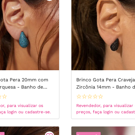
Gota Pera 20mm com
Brinco Gota Pera Cravej
rquesa - Banho de
Zircônia 14mm - Banho 
k
Ródio Negro
☆
☆
☆
☆
☆
☆
☆
r, para visualizar os
Revendedor, para visualizar
aça login ou cadastre-se.
preços, faça login ou cadast