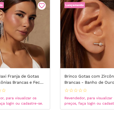
to
Lançamento
axi Franja de Gotas
Brinco Gotas com Zircôn
cônias Brancas e Fecho
Brancas - Banho de Ouro
Banho de Ródio Branco
☆
☆
☆
☆
☆
☆
☆
r, para visualizar os
Revendedor, para visualizar
aça login ou cadastre-se.
preços, faça login ou cadast