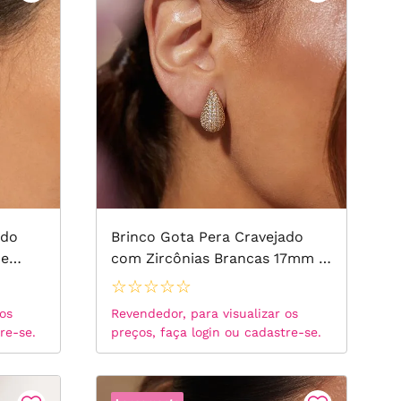
ado
Brinco Gota Pera Cravejado
de
com Zircônias Brancas 17mm -
Banho de Ouro 18k
☆
☆
☆
☆
☆
 os
Revendedor, para visualizar os
re-se.
preços, faça login ou cadastre-se.