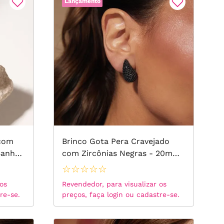
Lançamento
 com
Brinco Gota Pera Cravejado
Banho
com Zircônias Negras - 20mm
- Banho de Ródio Negro
☆
☆
☆
☆
☆
 os
Revendedor, para visualizar os
re-se.
preços, faça login ou cadastre-se.