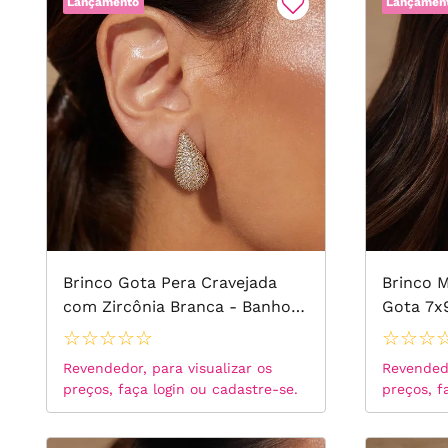
Lançamento
Lançamen
Brinco Gota Pera Cravejada
Brinco M
com Zircônia Branca - Banho
Gota 7x9
de Ouro 18k
Fancy Ye
☆
☆
☆
☆
☆
☆
☆
☆
925
Revendedor, para visualizar os
Revendedo
preços, faça login ou cadastre-se.
preços, f