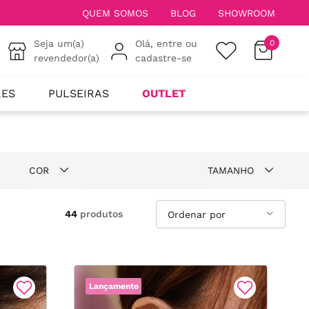
QUEM SOMOS
BLOG
SHOWROOM
Seja um(a)
Olá, entre ou
0
revendedor(a)
cadastre-se
RES
PULSEIRAS
OUTLET
COR
TAMANHO
Branco
14
44
produtos
Verde
18
Lançamento