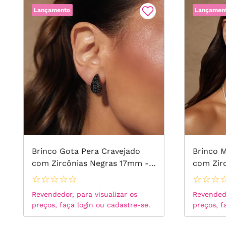
Lançamento
Lançamen
Brinco Gota Pera Cravejado
Brinco M
com Zircônias Negras 17mm -
com Zir
Banho de Ródio Negro
Click - 
☆
☆
☆
☆
☆
☆
☆
☆
Revendedor, para visualizar os
Revendedo
preços, faça login ou cadastre-se.
preços, f