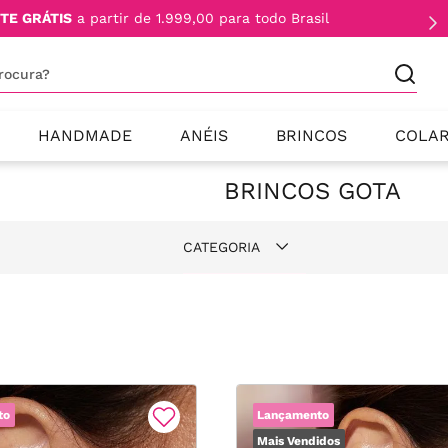
TE GRÁTIS
a partir de 1.999,00 para todo Brasil
procura?
HANDMADE
ANÉIS
BRINCOS
COLA
BRINCOS GOTA
CATEGORIA
Gota
Banho de Ouro 18k
Prata 925
to
Lançamento
Banho de Ródio Branco
Mais Vendidos