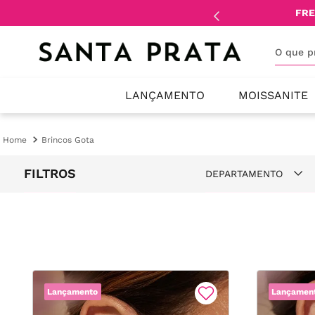
mente
lojistas
e
revendedores
.
FRE
O que 
LANÇAMENTO
MOISSANITE
Brincos Gota
FILTROS
DEPARTAMENTO
Brincos
Pulseiras
Colares
Lançamento
Lançamen
Anéis