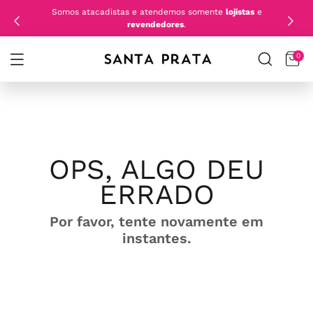
Somos atacadistas e atendemos somente
lojistas
e
revendedores
.
0
OPS, ALGO DEU
ERRADO
Por favor, tente novamente em
instantes.