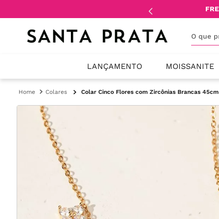
mente
lojistas
e
revendedores
.
FRE
O que 
LANÇAMENTO
MOISSANITE
Colares
Colar Cinco Flores com Zircônias Brancas 45cm