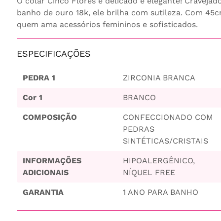
O colar Cinco Flores é delicado e elegante! Cravejad
banho de ouro 18k, ele brilha com sutileza. Com 45c
quem ama acessórios femininos e sofisticados.
ESPECIFICAÇÕES
PEDRA 1
ZIRCONIA BRANCA
Cor 1
BRANCO
COMPOSIÇÃO
CONFECCIONADO COM
PEDRAS
SINTÉTICAS/CRISTAIS
INFORMAÇÕES
HIPOALERGÊNICO,
ADICIONAIS
NÍQUEL FREE
GARANTIA
1 ANO PARA BANHO