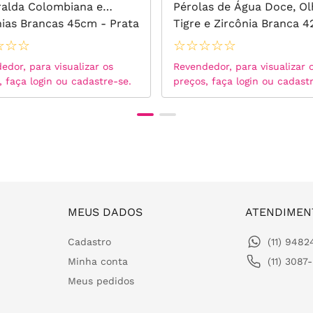
alda Colombiana e
Pérolas de Água Doce, Ol
nias Brancas 45cm - Prata
Tigre e Zircônia Branca 
Banho de Ouro 18k
☆
☆
☆
☆
☆
☆
☆
☆
edor, para visualizar os
Revendedor, para visualizar 
, faça login ou cadastre-se.
preços, faça login ou cadast
MEUS DADOS
ATENDIMEN
Cadastro
(11) 948
Minha conta
(11) 3087
Meus pedidos