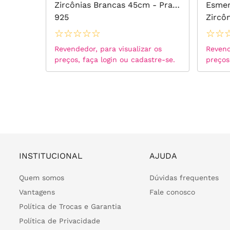
Zircônias Brancas 45cm - Prata
Esmer
Brancas
925
Zircô
 Branco
925
☆
☆
☆
☆
☆
☆
☆
 os
Revendedor, para visualizar os
Revend
tre-se.
preços, faça login ou cadastre-se.
preços
INSTITUCIONAL
AJUDA
Quem somos
Dúvidas frequentes
Vantagens
Fale conosco
Política de Trocas e Garantia
Política de Privacidade