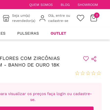
QUEM SOMOS
BLOG
SHOWROOM
Seja um(a)
Olá, entre ou
0
revendedor(a)
cadastre-se
RES
PULSEIRAS
OUTLET
FLORES COM ZIRCÔNIAS
 - BANHO DE OURO 18K
☆
☆
☆
☆
☆
ara visualizar os preços faça login ou cadastre-
se.