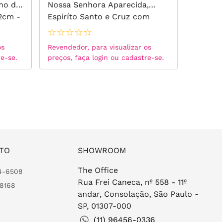
ho de
Nossa Senhora Aparecida,
Doce e
42cm -
Espiríto Santo e Cruz com
Banho 
Zircônias Brancas 80cm -
☆
☆
☆
☆
☆
☆
☆
☆
Banho de Ouro 18k
os
Revendedor, para visualizar os
Revended
re-se.
preços, faça login ou cadastre-se.
preços, 
TO
SHOWROOM
The Office
24-6508
Rua Frei Caneca, nº 558 - 11º
-8168
andar, Consolação, São Paulo -
SP, 01307-000
(11) 96456-0336