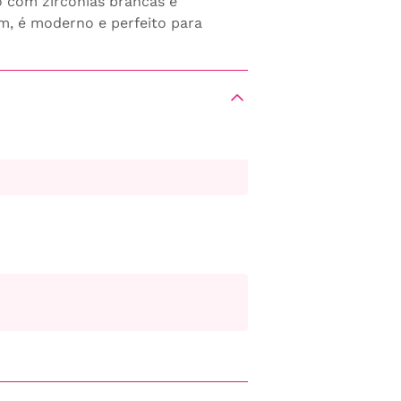
o com zircônias brancas e
m, é moderno e perfeito para