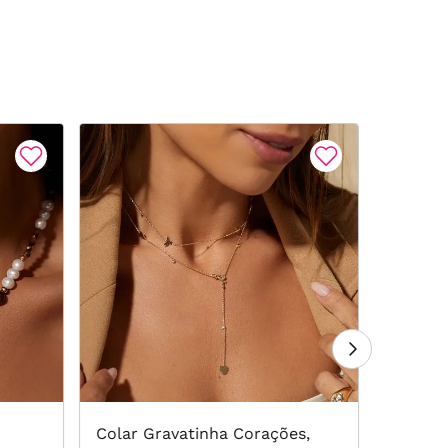
Colar Gravatinha Corações,
Colar 