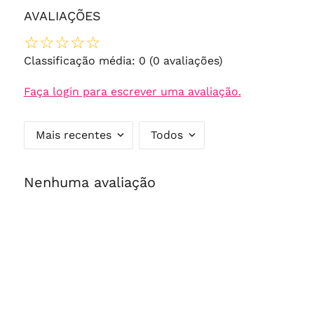
AVALIAÇÕES
☆
☆
☆
☆
☆
Classificação média: 0
(0 avaliações)
Faça login para escrever uma avaliação.
Mais recentes
Todos
Nenhuma avaliação