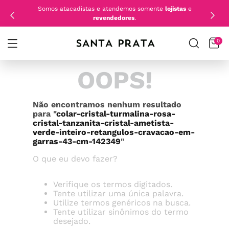
Somos atacadistas e atendemos somente
lojistas
e
revendedores
.
0
OOPS!
Não encontramos nenhum resultado
para "
colar-cristal-turmalina-rosa-
cristal-tanzanita-cristal-ametista-
verde-inteiro-retangulos-cravacao-em-
garras-43-cm-142349
"
O que eu devo fazer?
Verifique os termos digitados.
Tente utilizar uma única palavra.
Utilize termos genéricos na busca.
Tente utilizar sinônimos do termo
desejado.