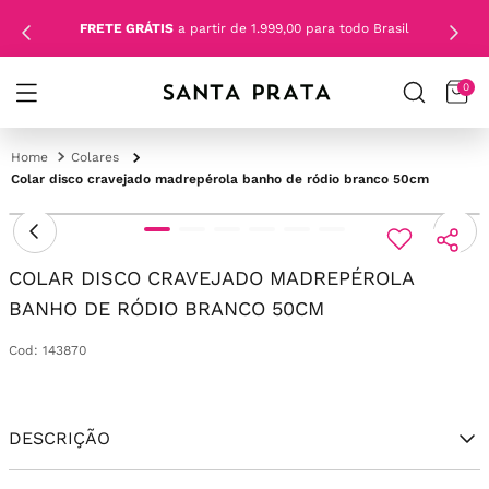
FRETE GRÁTIS
a partir de 1.999,00 para todo Brasil
0
Colares
Colar disco cravejado madrepérola banho de ródio branco 50cm
COLAR DISCO CRAVEJADO MADREPÉROLA
BANHO DE RÓDIO BRANCO 50CM
Cod
:
143870
DESCRIÇÃO