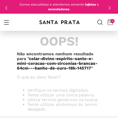
Somos atacadistas e atendemos somente
lojistas
e
revendedores
.
0
OOPS!
Não encontramos nenhum resultado
para "
colar-divino-espirito-santo-e-
mini-coracao-com-zirconias-brancas-
64cm---banho-de-ouro-18k-145717
"
O que eu devo fazer?
Verifique os termos digitados.
Tente utilizar uma única palavra.
Utilize termos genéricos na busca.
Tente utilizar sinônimos do termo
desejado.