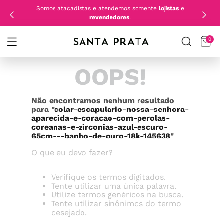
Somos atacadistas e atendemos somente
lojistas
e
revendedores
.
0
OOPS!
Não encontramos nenhum resultado
para "
colar-escapulario-nossa-senhora-
aparecida-e-coracao-com-perolas-
coreanas-e-zirconias-azul-escuro-
65cm---banho-de-ouro-18k-145638
"
O que eu devo fazer?
Verifique os termos digitados.
Tente utilizar uma única palavra.
Utilize termos genéricos na busca.
Tente utilizar sinônimos do termo
desejado.