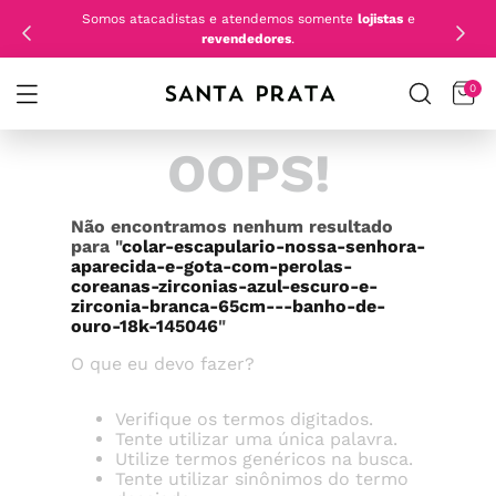
Somos atacadistas e atendemos somente
lojistas
e
revendedores
.
0
OOPS!
Não encontramos nenhum resultado
para "
colar-escapulario-nossa-senhora-
aparecida-e-gota-com-perolas-
coreanas-zirconias-azul-escuro-e-
zirconia-branca-65cm---banho-de-
ouro-18k-145046
"
O que eu devo fazer?
Verifique os termos digitados.
Tente utilizar uma única palavra.
Utilize termos genéricos na busca.
Tente utilizar sinônimos do termo