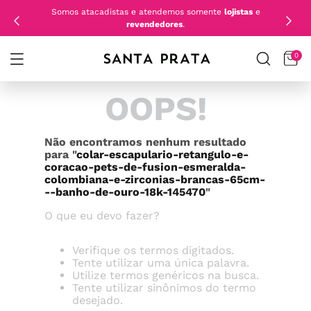
Somos atacadistas e atendemos somente
lojistas
e
revendedores
.
0
OOPS!
Não encontramos nenhum resultado
para "
colar-escapulario-retangulo-e-
coracao-pets-de-fusion-esmeralda-
colombiana-e-zirconias-brancas-65cm-
--banho-de-ouro-18k-145470
"
O que eu devo fazer?
Verifique os termos digitados.
Tente utilizar uma única palavra.
Utilize termos genéricos na busca.
Tente utilizar sinônimos do termo
desejado.