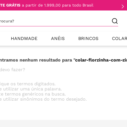
TE GRÁTIS
a partir de 1.999,00 para todo Brasil
procura?
HANDMADE
ANÉIS
BRINCOS
COLA
ntramos nenhum resultado para "
colar-florzinha-com-z
devo fazer?
fique os termos digitados.
e utilizar uma única palavra.
ize termos genéricos na busca.
e utilizar sinônimos do termo desejado.