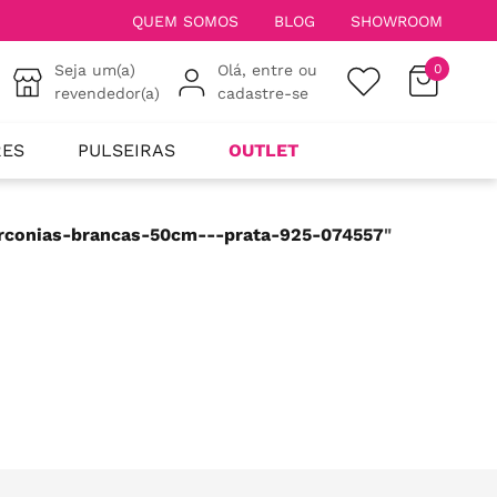
QUEM SOMOS
BLOG
SHOWROOM
Seja um(a)
Olá, entre ou
0
revendedor(a)
cadastre-se
RES
PULSEIRAS
OUTLET
irconias-brancas-50cm---prata-925-074557
"