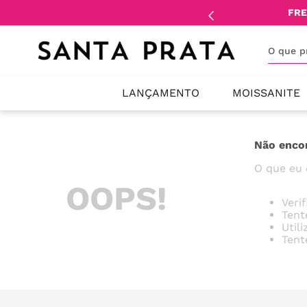
mente
lojistas
e
revendedores
.
FRE
O que 
LANÇAMENTO
MOISSANITE
Não enco
O que eu 
OOPS!
Veri
Tent
Util
Tent