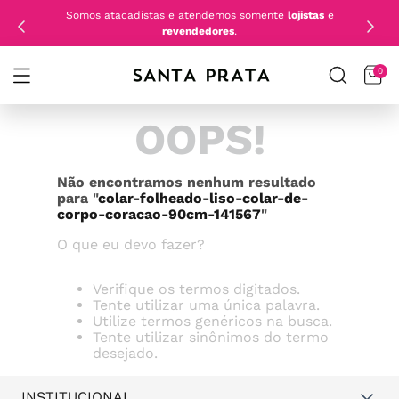
Somos atacadistas e atendemos somente
lojistas
e
revendedores
.
0
OOPS!
Não encontramos nenhum resultado
para "
colar-folheado-liso-colar-de-
corpo-coracao-90cm-141567
"
O que eu devo fazer?
Verifique os termos digitados.
Tente utilizar uma única palavra.
Utilize termos genéricos na busca.
Tente utilizar sinônimos do termo
desejado.
INSTITUCIONAL