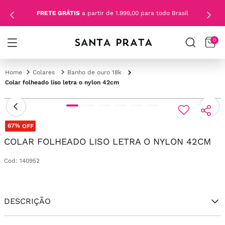
FRETE GRÁTIS
a partir de 1.999,00 para todo Brasil
0
Colares
Banho de ouro 18k
Colar folheado liso letra o nylon 42cm
67%
OFF
COLAR FOLHEADO LISO LETRA O NYLON 42CM
Cod
:
140952
DESCRIÇÃO