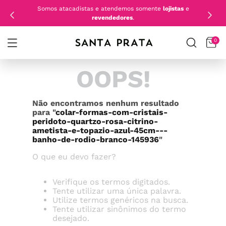
Somos atacadistas e atendemos somente
lojistas
e
revendedores
.
0
OOPS!
Não encontramos nenhum resultado
para "
colar-formas-com-cristais-
peridoto-quartzo-rosa-citrino-
ametista-e-topazio-azul-45cm---
banho-de-rodio-branco-145936
"
O que eu devo fazer?
Verifique os termos digitados.
Tente utilizar uma única palavra.
Utilize termos genéricos na busca.
Tente utilizar sinônimos do termo
desejado.