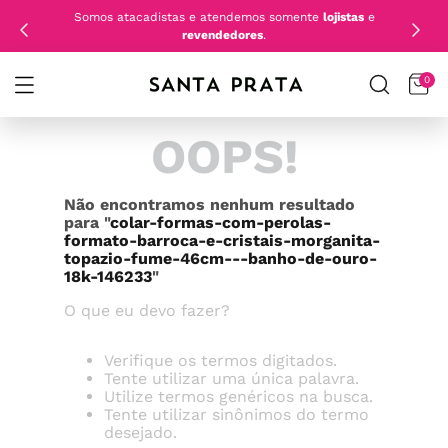
Somos atacadistas e atendemos somente
lojistas
e
revendedores
.
0
OOPS!
Não encontramos nenhum resultado
para "
colar-formas-com-perolas-
formato-barroca-e-cristais-morganita-
topazio-fume-46cm---banho-de-ouro-
18k-146233
"
O que eu devo fazer?
Verifique os termos digitados.
Tente utilizar uma única palavra.
Utilize termos genéricos na busca.
Tente utilizar sinônimos do termo
desejado.