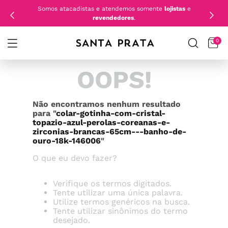
Somos atacadistas e atendemos somente
lojistas
e
revendedores
.
0
OOPS!
Não encontramos nenhum resultado
para "
colar-gotinha-com-cristal-
topazio-azul-perolas-coreanas-e-
zirconias-brancas-65cm---banho-de-
ouro-18k-146006
"
O que eu devo fazer?
Verifique os termos digitados.
Tente utilizar uma única palavra.
Utilize termos genéricos na busca.
Tente utilizar sinônimos do termo
desejado.