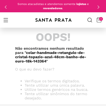
Somos atacadistas e atendemos somente
lojistas
e
revendedores
.
0
OOPS!
Não encontramos nenhum resultado
para "
colar-handmade-retangulo-de-
cristal-topazio-azul-48cm-banho-de-
ouro-18k-143364
"
O que eu devo fazer?
Verifique os termos digitados.
Tente utilizar uma única palavra.
Utilize termos genéricos na busca.
Tente utilizar sinônimos do termo
desejado.