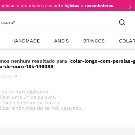
cadistas e atendemos somente
lojistas
e
revendedores
.
procura?
HANDMADE
ANÉIS
BRINCOS
COLA
mos nenhum resultado para "
colar-longo-com-perolas-
o-de-ouro-18k-146088
"
 fazer?
e os termos digitados.
ilizar uma única palavra.
termos genéricos na busca.
ilizar sinônimos do termo desejado.