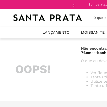
Somos ata
O que 
LANÇAMENTO
MOISSANITE
Não encontra
76cm---banh
O que eu devo
OOPS!
Verifiqu
Tente ut
Utilize 
Tente ut