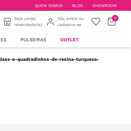
QUEM SOMOS
BLOG
SHOWROOM
Seja um(a)
Olá, entre ou
0
revendedor(a)
cadastre-se
RES
PULSEIRAS
OUTLET
glass-e-quadradinhos-de-resina-turquesa-