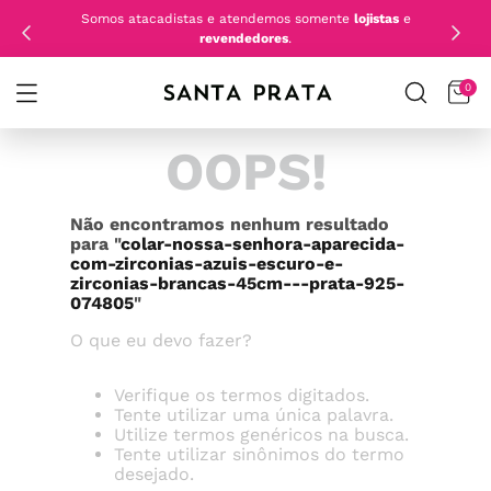
Somos atacadistas e atendemos somente
lojistas
e
revendedores
.
0
OOPS!
Não encontramos nenhum resultado
para "
colar-nossa-senhora-aparecida-
com-zirconias-azuis-escuro-e-
zirconias-brancas-45cm---prata-925-
074805
"
O que eu devo fazer?
Verifique os termos digitados.
Tente utilizar uma única palavra.
Utilize termos genéricos na busca.
Tente utilizar sinônimos do termo
desejado.