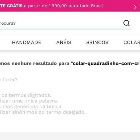
TE GRÁTIS
a partir de 1.999,00 para todo Brasil
procura?
HANDMADE
ANÉIS
BRINCOS
COLA
mos nenhum resultado para "
colar-quadradinho-com-cri
 fazer?
e os termos digitados.
ilizar uma única palavra.
termos genéricos na busca.
ilizar sinônimos do termo desejado.