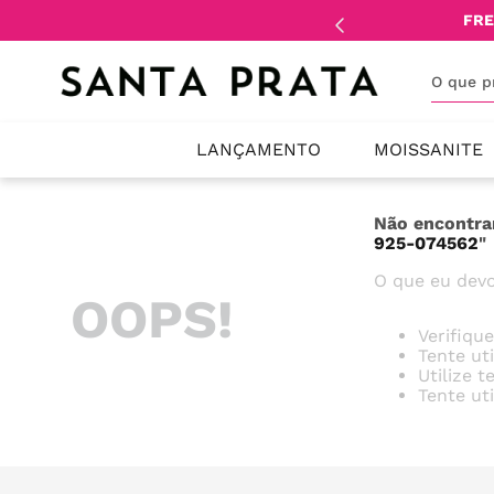
mente
lojistas
e
revendedores
.
FRE
O que 
LANÇAMENTO
MOISSANITE
Não encontra
925-074562
"
O que eu devo
OOPS!
Verifiqu
Tente ut
Utilize 
Tente ut