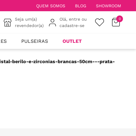
QUEM SOMOS
BLOG
SHOWROOM
Seja um(a)
Olá, entre ou
0
revendedor(a)
cadastre-se
RES
PULSEIRAS
OUTLET
stal-berilo-e-zirconias-brancas-50cm---prata-