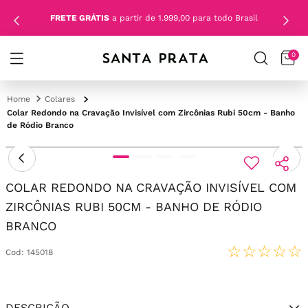
FRETE GRÁTIS
a partir de 1.999,00 para todo Brasil
0
Colares
Colar Redondo na Cravação Invisível com Zircônias Rubi 50cm - Banho
de Ródio Branco
COLAR REDONDO NA CRAVAÇÃO INVISÍVEL COM
ZIRCÔNIAS RUBI 50CM - BANHO DE RÓDIO
BRANCO
☆
☆
☆
☆
☆
Cod
:
145018
DESCRIÇÃO