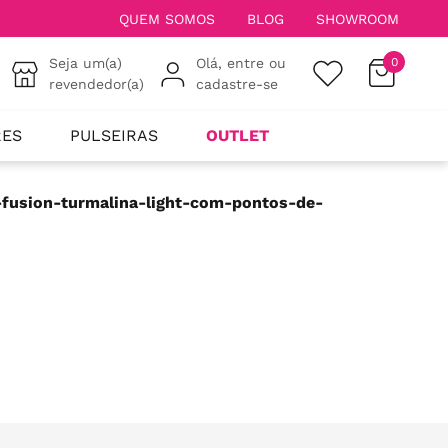
QUEM SOMOS
BLOG
SHOWROOM
Seja um(a)
Olá, entre ou
0
revendedor(a)
cadastre-se
RES
PULSEIRAS
OUTLET
e-fusion-turmalina-light-com-pontos-de-