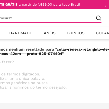
TE GRÁTIS
a partir de 1.999,00 para todo Brasil
procura?
HANDMADE
ANÉIS
BRINCOS
COLA
mos nenhum resultado para "
colar-riviera-retangulo-d
ancas-42cm---prata-925-074404
"
 fazer?
e os termos digitados.
ilizar uma única palavra.
termos genéricos na busca.
ilizar sinônimos do termo desejado.