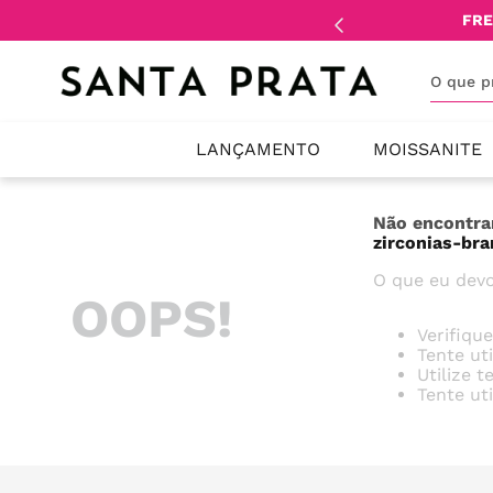
mente
lojistas
e
revendedores
.
FRE
O que 
LANÇAMENTO
MOISSANITE
Não encontra
zirconias-br
O que eu devo
OOPS!
Verifiqu
Tente ut
Utilize 
Tente ut