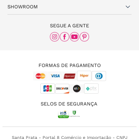
Representantes
(11) 94824-6508
SHOWROOM
Meus pedidos
Blog da Santa
(11) 3087-8168
The Office
SEGUE A GENTE
Rua Frei Caneca, nº 558 - 11º andar, Consolação,
São Paulo - SP, 01307-000
(11) 96456-0336
(11) 3213-4380
FORMAS DE PAGAMENTO
SELOS DE SEGURANÇA
Santa Prata - Portal 8 Comércio e Importação - CNPJ