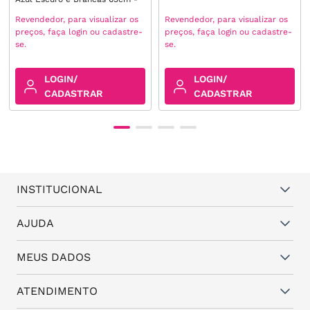
Banho de Ouro 18k
Revendedor, para visualizar os
Revendedor, para visualizar os
preços, faça login ou cadastre-
preços, faça login ou cadastre-
se.
se.
LOGIN/
LOGIN/
CADASTRAR
CADASTRAR
INSTITUCIONAL
Quem somos
AJUDA
Vantagens
Dúvidas frequentes
MEUS DADOS
Política de Trocas e Garantia
Fale conosco
Política de Privacidade
Cadastro
ATENDIMENTO
Assistência Técnica
Minha conta