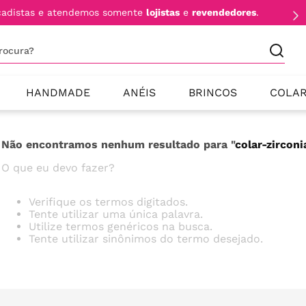
cadistas e atendemos somente
lojistas
e
revendedores
.
procura?
HANDMADE
ANÉIS
BRINCOS
COLA
Não encontramos nenhum resultado para "
colar-zircon
O que eu devo fazer?
Verifique os termos digitados.
Tente utilizar uma única palavra.
Utilize termos genéricos na busca.
Tente utilizar sinônimos do termo desejado.