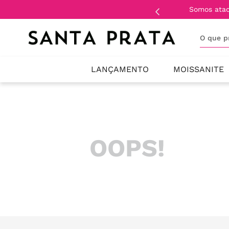
Somos ata
O que 
LANÇAMENTO
MOISSANITE
OOPS!