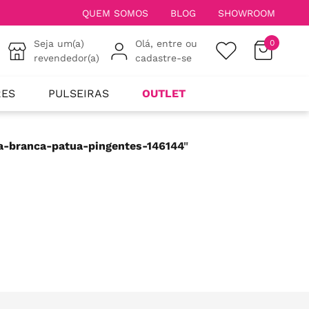
QUEM SOMOS
BLOG
SHOWROOM
Seja um(a)
Olá, entre ou
0
revendedor(a)
cadastre-se
RES
PULSEIRAS
OUTLET
ia-branca-patua-pingentes-146144
"