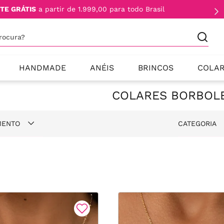
TE GRÁTIS
a partir de 1.999,00 para todo Brasil
procura?
HANDMADE
ANÉIS
BRINCOS
COLA
COLARES BORBOL
MENTO
CATEGORIA
res
Banho d
Borbole
Prata 9
Escapul