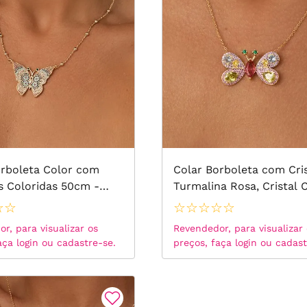
Banho d
orboleta Color com
Colar Borboleta com Cris
s Coloridas 50cm -
Turmalina Rosa, Cristal C
e Ouro 18k
Cristal Topázio Azul e Zi
☆
☆
☆
☆
☆
☆
☆
Coloridas 54cm - Banho
r, para visualizar os
Revendedor, para visualizar
Ouro 18k
aça login ou cadastre-se.
preços, faça login ou cadast