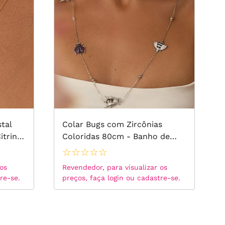
e Ródio Branco
54
tal
Colar Bugs com Zircônias
itrino,
Coloridas 80cm - Banho de
rcônias
Ródio Branco
☆
☆
☆
☆
☆
 de
 os
Revendedor, para visualizar os
re-se.
preços, faça login ou cadastre-se.