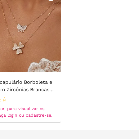
capulário Borboleta e
om Zircônias Brancas
Banho de Ouro 18k
☆
☆
r, para visualizar os
aça login ou cadastre-se.