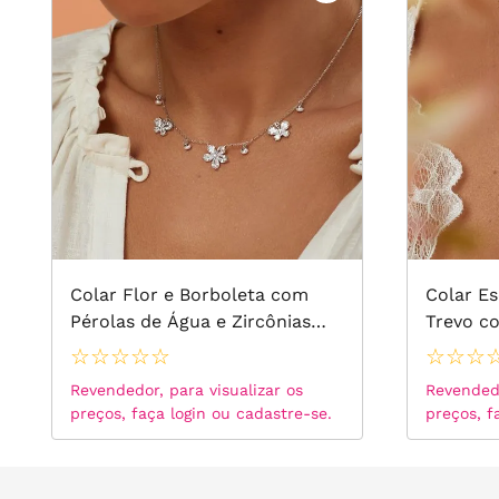
Colar Flor e Borboleta com
Colar Es
Pérolas de Água e Zircônias
Trevo c
Brancas 50cm - Prata 925
68cm - 
☆
☆
☆
☆
☆
☆
☆
☆
Revendedor, para visualizar os
Revendedo
preços, faça login ou cadastre-se.
preços, f