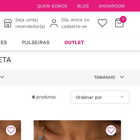
QUEM SOMOS
BLOG
SHOWROOM
Seja um(a)
Olá, entre ou
0
revendedor(a)
cadastre-se
RES
PULSEIRAS
OUTLET
ETA
TAMANHO
e ouro 18k
50
6
produtos
ta
68
25
80
ário
56