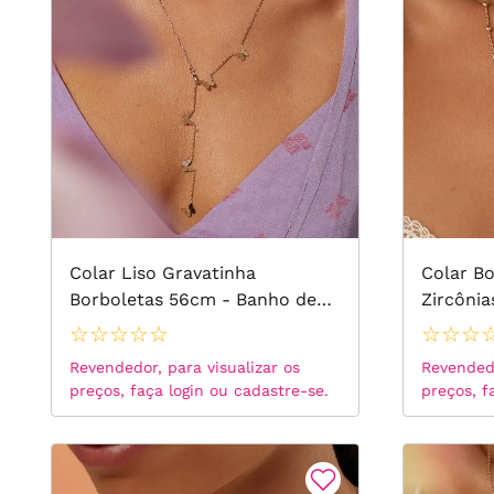
Colar Liso Gravatinha
Colar B
Borboletas 56cm - Banho de
Zircônia
Ouro 18k
Banho d
☆
☆
☆
☆
☆
☆
☆
☆
Revendedor, para visualizar os
Revendedo
preços, faça login ou cadastre-se.
preços, f