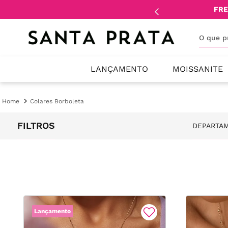
mente
lojistas
e
revendedores
.
FRE
O que 
LANÇAMENTO
MOISSANITE
Colares Borboleta
FILTROS
DEPARTA
Cola
Lançamento